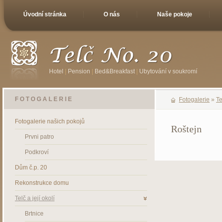
Úvodní stránka
O nás
Naše pokoje
Hotel
|
Pension
|
Bed&Breakfast
|
Ubytování v soukromí
FOTOGALERIE
Fotogalerie
»
Te
Fotogalerie našich pokojů
Roštejn
Prvni patro
Podkroví
Dům č.p. 20
Rekonstrukce domu
Telč a její okolí
Brtnice