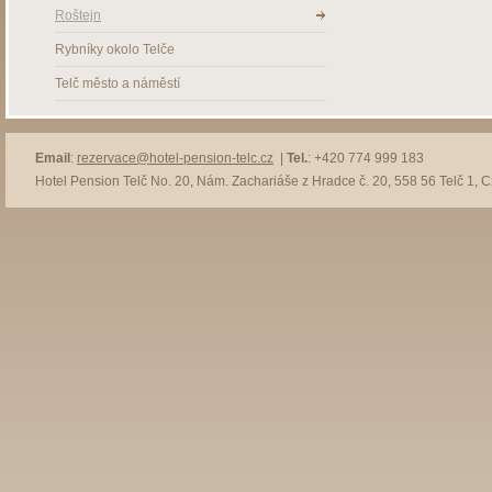
Roštejn
Rybníky okolo Telče
Telč město a náměstí
Email
:
rezervace@hotel-pension-telc.cz
|
Tel.
: +420 774 999 183
Hotel Pension Telč No. 20, Nám. Zachariáše z Hradce č. 20, 558 56 Telč 1, 