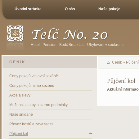
Úvodní stránka
O nás
Naše pokoje
Hotel
|
Pension
|
Bed&Breakfast
|
Ubytování v soukromí
CENÍK
Ceník
»
Půjčení
Ceny pokojů v hlavní sezóně
Půjčení kol
Ceny pokojů mimo sezónu
Aktuální informac
Akce a slevy
Možnosti platby a storno podmínky
Naše snídaně
Převoz hostů a zavazadel
Půjčení kol