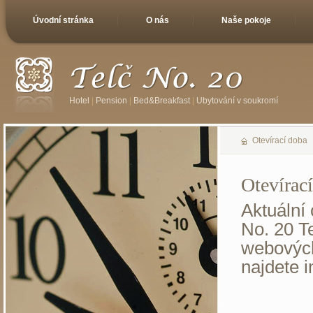
Úvodní stránka
O nás
Naše pokoje
Hotel
|
Pension
|
Bed&Breakfast
|
Ubytování v soukromí
Otevírací doba
Otevírac
Aktuální
No. 20 Te
webových
najdete 