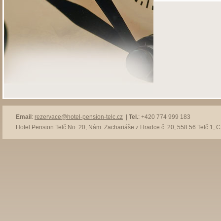
Email
:
rezervace@hotel-pension-telc.cz
|
Tel.
: +420 774 999 183
Hotel Pension Telč No. 20, Nám. Zachariáše z Hradce č. 20, 558 56 Telč 1, 