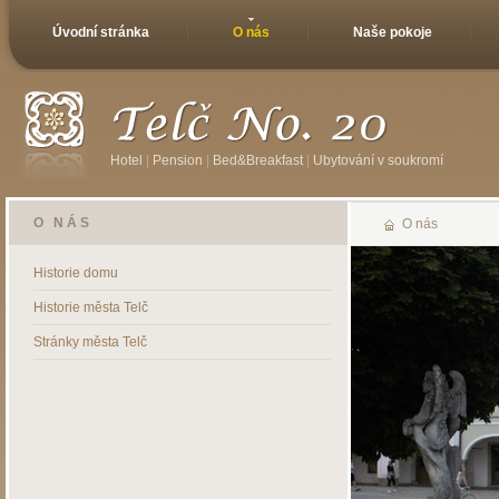
Úvodní stránka
O nás
Naše pokoje
Hotel
|
Pension
|
Bed&Breakfast
|
Ubytování v soukromí
O NÁS
O nás
Historie domu
Historie města Telč
Stránky města Telč