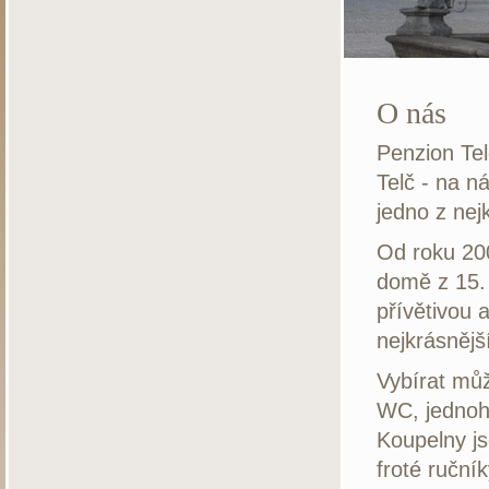
O nás
Penzion Tel
Telč - na n
jedno z ne
Od roku 20
domě z 15. 
přívětivou 
nejkrásnějš
Vybírat můž
WC, jednoh
Koupelny j
froté ruční