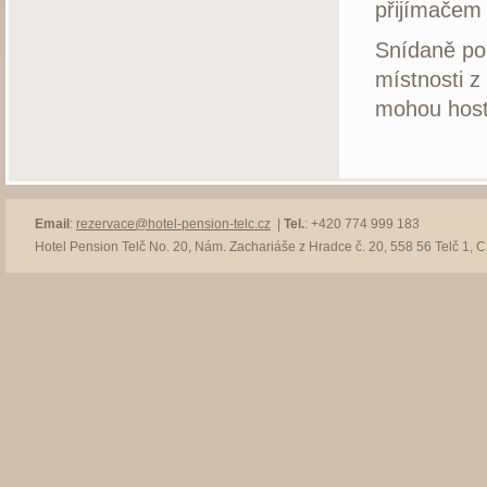
přijímačem 
Snídaně po
místnosti z
mohou hosté
Email
:
rezervace@hotel-pension-telc.cz
|
Tel.
: +420 774 999 183
Hotel Pension Telč No. 20, Nám. Zachariáše z Hradce č. 20, 558 56 Telč 1, 